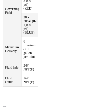
5,000
psi)
(RED)
Governing
Field
20 -
70bar (0-
1,000
psi)
(BLUE)
8
Liter/min
Maximum
(2.1
Delivery
gallon
per min)
3/8"
Fluid Inlet
NPT(F)
Fluid
1/4"
Outlet
NPT(F)