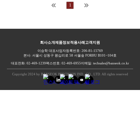
1
회사소개
제품정보
적용사례
고객지원
이승학 대표
사업자등록번호: 206-81-15769
본사: 서울시 성동구 왕십리로 58 서울숲 FORHU B101~104호
대표전화: 02-469-1239
팩스번호: 02-469-6955
이메일: techsales@banseok.co.kr
Copyright 2024 by BANSEOK PRECISION IND., CO., LTD. All rights reserved